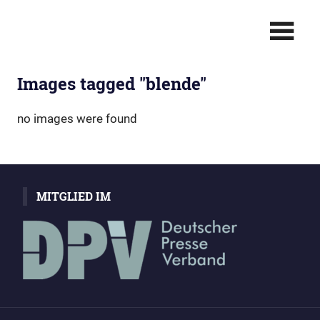
Zum
Berichterstattung
Christian
Inhalt
in
springen
Bild
Polinna:
•
Images tagged "blende"
Text
Für
•
Multimedia
SIE
no images were found
–
Live
MITGLIED IM
vor
Ort!