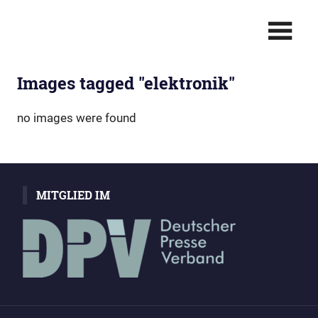
Zum
Berichterstattung
Christian
Inhalt
in
springen
Bild
Polinna:
•
Images tagged "elektronik"
Text
Für
•
Multimedia
SIE
no images were found
–
Live
MITGLIED IM
vor
Ort!