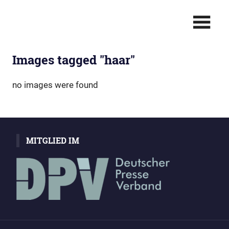
Zum
Berichterstattung
Christian
Inhalt
in
springen
Bild
Polinna:
•
Images tagged "haar"
Text
Für
•
Multimedia
SIE
no images were found
–
Live
MITGLIED IM
vor
Ort!