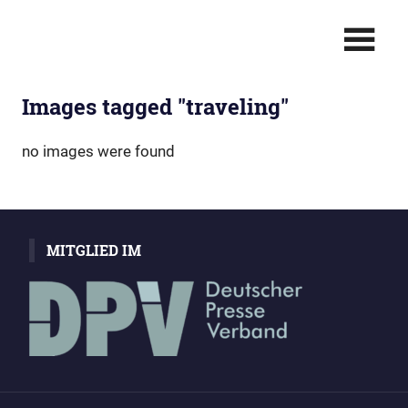
Zum
Berichterstattung
Christian
Inhalt
in
springen
Bild
Polinna:
•
Images tagged "traveling"
Text
Für
•
Multimedia
SIE
no images were found
–
Live
MITGLIED IM
vor
Ort!